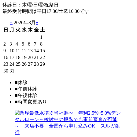
休診日：木曜/日曜/祝祭日
最終受付時間は平日17:30/土曜16:30です
«
2026年8月
»
日
月
火
水
木
金
土
1
2
3
4
5
6
7
8
9
10
11
12
13
14
15
16
17
18
19
20
21
22
23
24
25
26
27
28
29
30
31
■
休診
■
午前休診
■
午後休診
■
時間変更あり