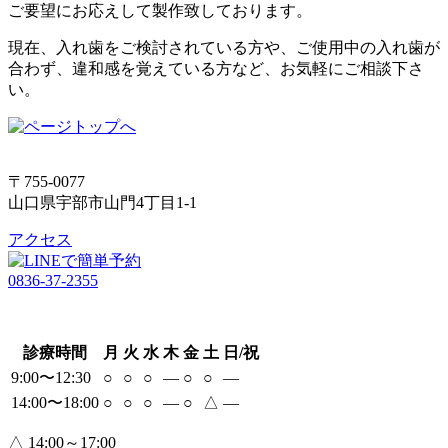
ご要望にお応えして製作致しております。
現在、入れ歯をご検討されている方や、ご使用中の入れ歯が
合わず、違和感を覚えている方など、お気軽にご相談下さ
い。
〒755-0077
山口県宇部市山門4丁目1-1
アクセス
0836-37-2355
診療時間
月
火
水
木
金
土
日/祝
9:00〜12:30
○
○
○
―
○
○
―
14:00〜18:00
○
○
○
―
○
△
―
△
14:00～17:00